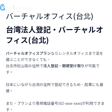
跳
至
MA
バーチャルオフィス(台北)
主
要
ME
台湾法人登記・バーチャルオ
內
容
フィス(台北)
バーチャルオフィスプラン
ならレンタルオフィスまで足を
運ぶことができなくても、
台北市松山區の住所で
法人登記、郵便受け取り
が可能で
す。
日本にいながら台湾の住所で登記できるため、起業にも最
適。
また、プランより専用電話番号(02-xxxx-xxxx)が利用できま
す。