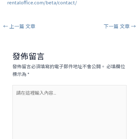
rentaloffice.com/beta/contact/
Post
←
上一篇 文章
下一篇 文章
→
navigation
發佈留言
發佈留言必須填寫的電子郵件地址不會公開。
必填欄位
標示為
*
請
在
這
裡
輸
入
內