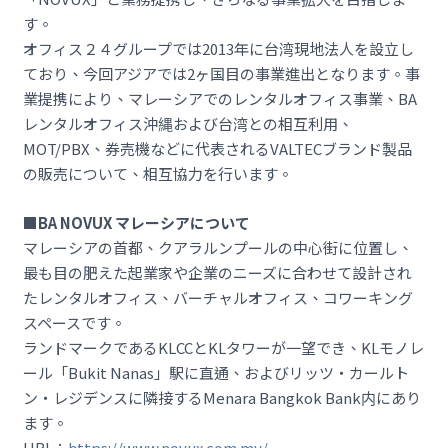
す。
オフィス２４グループでは2013年に台湾現地法人を設立し
ており、今回アジアでは2ヶ国目の事業進出となります。事
業提携により、マレーシアでのレンタルオフィス事業、BA
レンタルオフィス沖縄および台湾との相互利用、
MOT/PBX、券売機などに代表されるVALTECブランド製品
の販売について、相互協力を行います。
■BA NOVUX マレーシアについて
マレーシアの首都、クアラルンプールの中心街に位置し、
最も目の肥えた起業家や企業のニーズに合わせて設計され
たレンタルオフィス、バーチャルオフィス、コワーキング
スペースです。
ランドマークであるKLCCとKLタワーが一望でき、KLモノレ
ール「Bukit Nanas」駅に直通、およびリッツ・カールト
ン・レジデンスに隣接するMenara Bangkok Bank内にあり
ます。
URL：
https://www.novux.com.my/