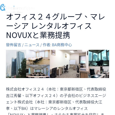
跳
至
MA
オフィス２４グループ、マレ
主
要
ーシア レンタルオフィス
ME
內
NOVUXと業務提携
容
發佈留言
/
ニュース
/ 作者:
BA商務中心
株式会社オフィス２４（本社：東京都新宿区、代表取締役
吉江秀馨、以下オフィス２４）の子会社のビジネスエージ
ェント株式会社（本社：東京都新宿区、代表取締役大江
孝、以下BA）はマレーシアのレンタルオフィス
「NOVUX」と業務提携し、さらなる事業拡大を目指しま