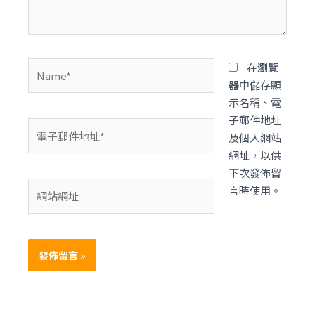
容...
Name*
在
瀏覽
器
中儲存顯
示名稱、電
子郵件地址
電
及個人網站
子
網址，以供
郵
下次發佈留
件
網
言時使用。
地
站
址
網
*
址