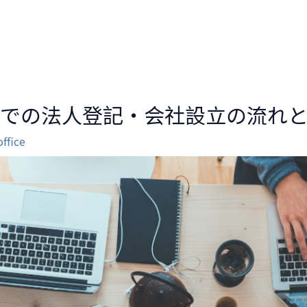
動辦公室
實體辦公室
會議室
更多服務
スでの法人登記・会社設立の流れ
office