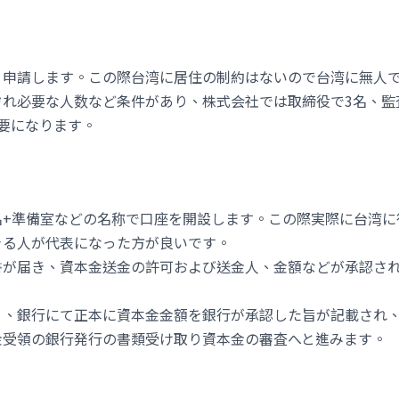
、申請します。この際台湾に居住の制約はないので台湾に無人
れ必要な人数など条件があり、株式会社では取締役で3名、監
要になります。
名+準備室などの名称で口座を開設します。この際実際に台湾に
きる人が代表になった方が良いです。
書が届き、資本金送金の許可および送金人、金額などが承認さ
り、銀行にて正本に資本金金額を銀行が承認した旨が記載され
金受領の銀行発行の書類受け取り資本金の審査へと進みます。