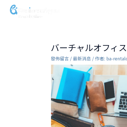
跳
至
虛擬辦公室
行
主
要
內
容
バーチャルオフィ
發佈留言
/
最新消息
/ 作者:
ba-rental